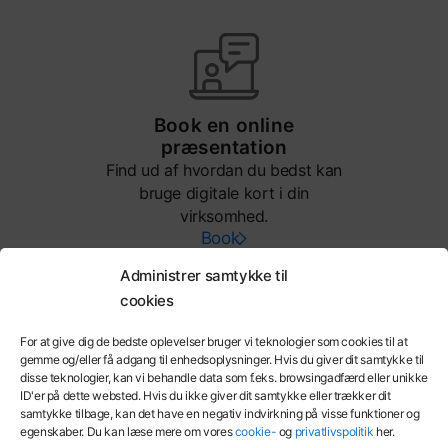
Book en online
præsentation
Find ud af hvordan du bedst kan
bruge digitale kort i din
virksomhed.
Book
Administrer samtykke til
cookies
For at give dig de bedste oplevelser bruger vi teknologier som cookies til at
gemme og/eller få adgang til enhedsoplysninger. Hvis du giver dit samtykke til
Funktioner
Korttyper
disse teknologier, kan vi behandle data som f.eks. browsingadfærd eller unikke
ID'er på dette websted. Hvis du ikke giver dit samtykke eller trækker dit
samtykke tilbage, kan det have en negativ indvirkning på visse funktioner og
Beregner
egenskaber. Du kan læse mere om vores
cookie-
og
privatlivspolitik
her.