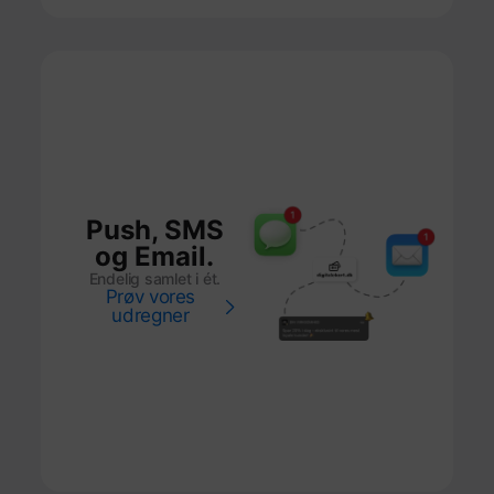
Push, SMS
og Email.
Endelig samlet i ét.
Prøv vores
udregner