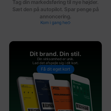
Tag din markedsføring til nye højder.
Sæt den på autopilot. Spar penge på
annoncering.
Kom i gang her
Dit brand. Din stil.
Din virksomhed er unik.
Lad det afspejle sig i dit kort.
Få dit eget kort